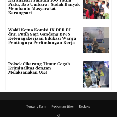
Karangsari Santuni 100 Yatim
Piatu, Bao Umbara : Sudah Banyak
Membantu Masyarakat
Karangsari
Wakil Ketua Komisi IX DPR RI
drg. Putih Sari Gandeng BPJS
Ketenagakerjaan Edukasi Warga
Pentingnya Perlindungan Kerja
Polsek Cikarang Timur Cegah
Kriminalitas dengan
Melaksanakan OKJ
Tentang Kami
Pedoman Siber
Redaksi
©