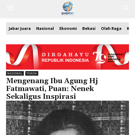
Jabar Juara
Nasional
Ekonomi
Bekasi
Olah Raga
Kea
NASIONAL
TOKOH
Mengenang Ibu Agung Hj
Fatmawati, Puan: Nenek
Sekaligus Inspirasi