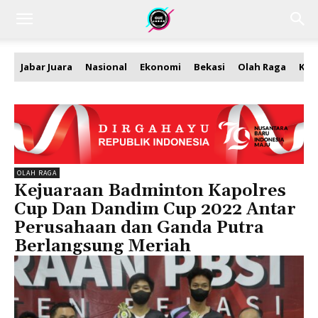
Jabar Juara
Nasional
Ekonomi
Bekasi
Olah Raga
Kea
OLAH RAGA
Kejuaraan Badminton Kapolres
Cup Dan Dandim Cup 2022 Antar
Perusahaan dan Ganda Putra
Berlangsung Meriah