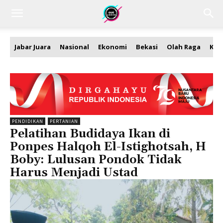
Jabar Juara
Nasional
Ekonomi
Bekasi
Olah Raga
Kea
PENDIDIKAN
PERTANIAN
Pelatihan Budidaya Ikan di
Ponpes Halqoh El-Istighotsah, H
Boby: Lulusan Pondok Tidak
Harus Menjadi Ustad