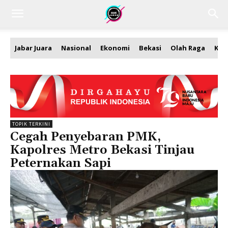
Jabar Juara
Nasional
Ekonomi
Bekasi
Olah Raga
Kea
TOPIK TERKINI
Cegah Penyebaran PMK,
Kapolres Metro Bekasi Tinjau
Peternakan Sapi