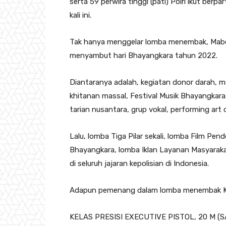
serta 59 perwira tinggi (pati) Polri ikut ber
kali ini.
Tak hanya menggelar lomba menembak, Mabes 
menyambut hari Bhayangkara tahun 2022.
Diantaranya adalah, kegiatan donor darah, 
khitanan massal, Festival Musik Bhayangkara
tarian nusantara, grup vokal, performing art d
Lalu, lomba Tiga Pilar sekali, lomba Film Pe
Bhayangkara, lomba Iklan Layanan Masyaraka
di seluruh jajaran kepolisian di Indonesia.
Adapun pemenang dalam lomba menembak Kapo
KELAS PRESISI EXECUTIVE PISTOL, 20 M (S