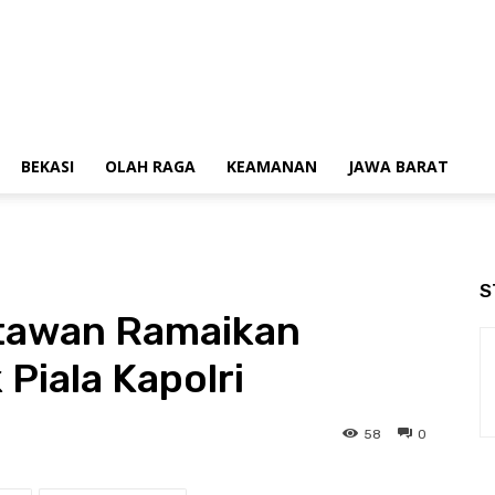
BEKASI
OLAH RAGA
KEAMANAN
JAWA BARAT
S
rtawan Ramaikan
iala Kapolri
58
0