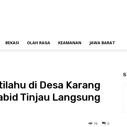
BEKASI
OLAH RAGA
KEAMANAN
JAWA BARAT
S
lahu di Desa Karang
abid Tinjau Langsung
75
0