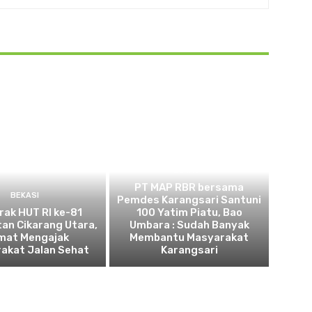
BEKASI
PT MAP RBR bersama
BEKASI
Pemdes Karangsari Santuni
ak HUT RI ke-81
100 Yatim Piatu, Bao
an Cikarang Utara,
Umbara : Sudah Banyak
mat Mengajak
Membantu Masyarakat
akat Jalan Sehat
Karangsari