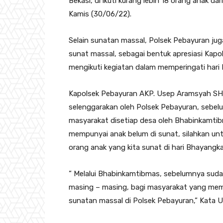
Bekasi, di ikuti kurang lebih 18 orang anak d
Kamis (30/06/22).
Selain sunatan massal, Polsek Pebayuran ju
sunat massal, sebagai bentuk apresiasi Kap
mengikuti kegiatan dalam memperingati hari
Kapolsek Pebayuran AKP. Usep Aramsyah SH
selenggarakan oleh Polsek Pebayuran, sebelu
masyarakat disetiap desa oleh Bhabinkamti
mempunyai anak belum di sunat, silahkan untu
orang anak yang kita sunat di hari Bhayangkar
” Melalui Bhabinkamtibmas, sebelumnya sudah
masing – masing, bagi masyarakat yang memil
sunatan massal di Polsek Pebayuran,” Kata 