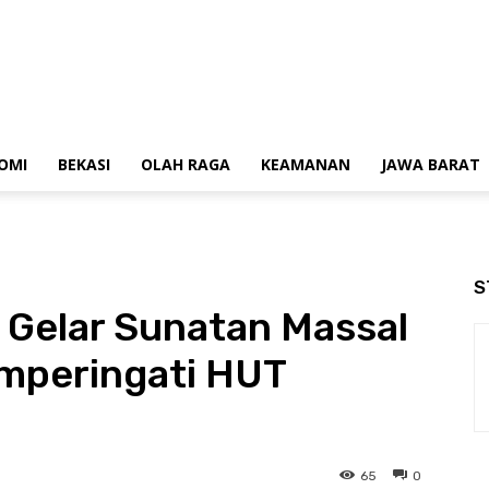
OMI
BEKASI
OLAH RAGA
KEAMANAN
JAWA BARAT
S
 Gelar Sunatan Massal
mperingati HUT
65
0