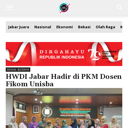
Jabar Juara
Nasional
Ekonomi
Bekasi
Olah Raga
Kea
SOSIAL BUDAYA
HWDI Jabar Hadir di PKM Dosen
Fikom Unisba