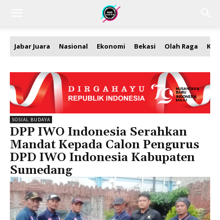
Jabar Juara
Nasional
Ekonomi
Bekasi
Olah Raga
Kea
SOSIAL BUDAYA
DPP IWO Indonesia Serahkan
Mandat Kepada Calon Pengurus
DPD IWO Indonesia Kabupaten
Sumedang