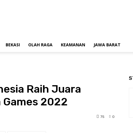
BEKASI
OLAH RAGA
KEAMANAN
JAWA BARAT
S
esia Raih Juara
a Games 2022
75
0