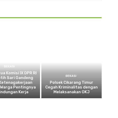
BEKASI
tua Komisi IX DPR RI
BEKASI
utih Sari Gandeng
Ketenagakerjaan
Polsek Cikarang Timur
 Warga Pentingnya
Cegah Kriminalitas dengan
indungan Kerja
Melaksanakan OKJ