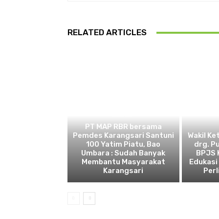
RELATED ARTICLES
BEKASI
PT MAP RBR bersama
Pemdes Karangsari Santuni
Wakil Ke
100 Yatim Piatu, Bao
drg. P
Umbara : Sudah Banyak
BPJS 
Membantu Masyarakat
Edukasi
Karangsari
Perl