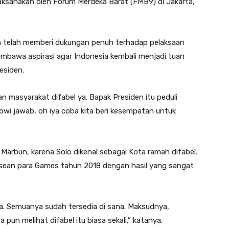
ilaksanakan oleh Forum Merdeka Barat (FMB9) di Jakarta,
 telah memberi dukungan penuh terhadap pelaksaan
embawa aspirasi agar Indonesia kembali menjadi tuan
esiden.
n masyarakat difabel ya. Bapak Presiden itu peduli
wi jawab, oh iya coba kita beri kesempatan untuk
 Marbun, karena Solo dikenal sebagai Kota ramah difabel.
 Asean para Games tahun 2018 dengan hasil yang sangat
, ya. Semuanya sudah tersedia di sana. Maksudnya,
ta pun melihat difabel itu biasa sekali,” katanya.