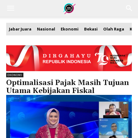
Jabar Juara
Nasional
Ekonomi
Bekasi
Olah Raga
Kea
EKONOMI
Optimalisasi Pajak Masih Tujuan
Utama Kebijakan Fiskal