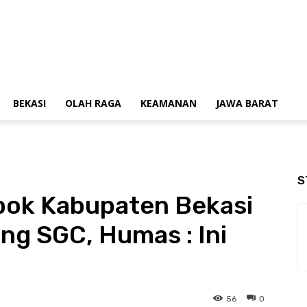
BEKASI
OLAH RAGA
KEAMANAN
JAWA BARAT
S
pok Kabupaten Bekasi
ang SGC, Humas : Ini
56
0