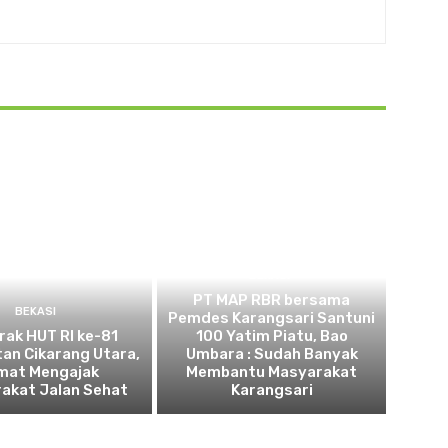
BEKASI
PT MAP RBR bersama
BEKASI
Pemdes Karangsari Santuni
ak HUT RI ke-81
100 Yatim Piatu, Bao
an Cikarang Utara,
Umbara : Sudah Banyak
mat Mengajak
Membantu Masyarakat
akat Jalan Sehat
Karangsari