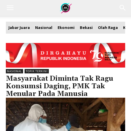
Jabar Juara
Nasional
Ekonomi
Bekasi
Olah Raga
Kea
NASIONAL
TOPIK TERKINI
Masyarakat Diminta Tak Ragu
Konsumsi Daging, PMK Tak
Menular Pada Manusia