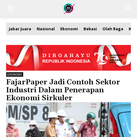
Jabar Juara
Nasional
Ekonomi
Bekasi
Olah Raga
Kea
EKONOMI
FajarPaper Jadi Contoh Sektor
Industri Dalam Penerapan
Ekonomi Sirkuler