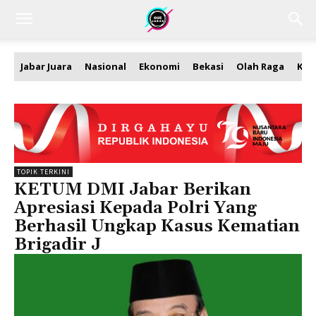
Jabar Juara
Nasional
Ekonomi
Bekasi
Olah Raga
Kea
TOPIK TERKINI
KETUM DMI Jabar Berikan
Apresiasi Kepada Polri Yang
Berhasil Ungkap Kasus Kematian
Brigadir J