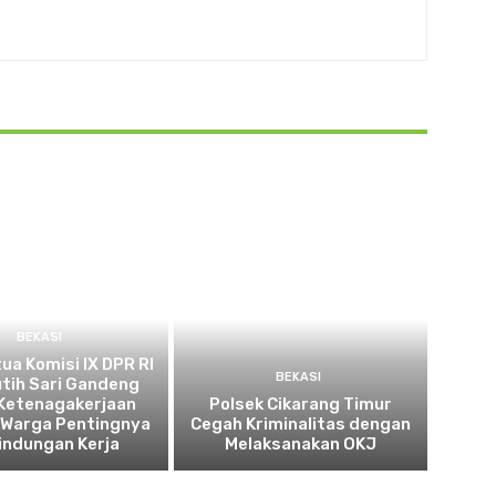
BEKASI
tua Komisi IX DPR RI
BEKASI
utih Sari Gandeng
Ketenagakerjaan
Polsek Cikarang Timur
 Warga Pentingnya
Cegah Kriminalitas dengan
indungan Kerja
Melaksanakan OKJ