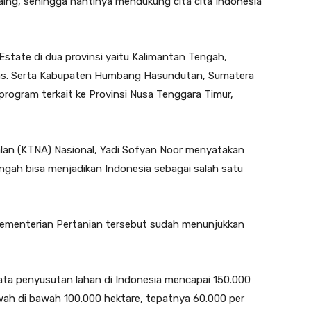
ing, sehingga nantinya mendukung cita cita Indonesia
state di dua provinsi yaitu Kalimantan Tengah,
as. Serta Kabupaten Humbang Hasundutan, Sumatera
program terkait ke Provinsi Nusa Tenggara Timur,
lan (KTNA) Nasional, Yadi Sofyan Noor menyatakan
gah bisa menjadikan Indonesia sebagai salah satu
ementerian Pertanian tersebut sudah menunjukkan
rata penyusutan lahan di Indonesia mencapai 150.000
wah di bawah 100.000 hektare, tepatnya 60.000 per