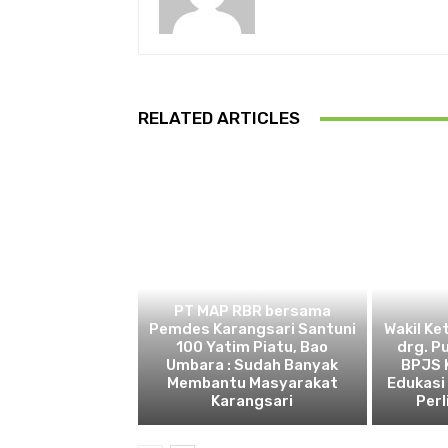
RELATED ARTICLES
BEKASI
PT MAP RBR bersama
Pemdes Karangsari Santuni
Wakil Ke
100 Yatim Piatu, Bao
drg. P
Umbara : Sudah Banyak
BPJS 
Membantu Masyarakat
Edukasi
Karangsari
Perl