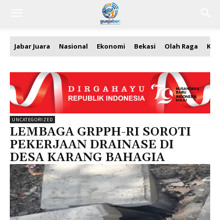
Jabar Juara
Nasional
Ekonomi
Bekasi
Olah Raga
Kea
UNCATEGORIZED
LEMBAGA GRPPH-RI SOROTI
PEKERJAAN DRAINASE DI
DESA KARANG BAHAGIA