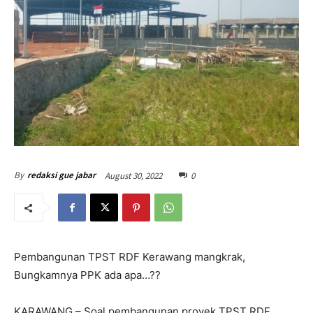
August 30, 2022
0
By
redaksi gue jabar
Pembangunan TPST RDF Kerawang mangkrak,
Bungkamnya PPK ada apa…??
KARAWANG – Soal pembangunan proyek TPST RDF