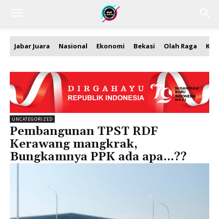
Jabar Juara
Nasional
Ekonomi
Bekasi
Olah Raga
Kea
UNCATEGORIZED
Pembangunan TPST RDF
Kerawang mangkrak,
Bungkamnya PPK ada apa…??