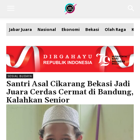
Jabar Juara
Nasional
Ekonomi
Bekasi
Olah Raga
Kea
SOSIAL BUDAYA
Santri Asal Cikarang Bekasi Jadi
Juara Cerdas Cermat di Bandung,
Kalahkan Senior