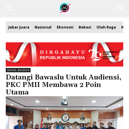
Jabar Juara
Nasional
Ekonomi
Bekasi
Olah Raga
Kea
SOSIAL BUDAYA
Datangi Bawaslu Untuk Audiensi,
PKC PMII Membawa 2 Poin
Utama