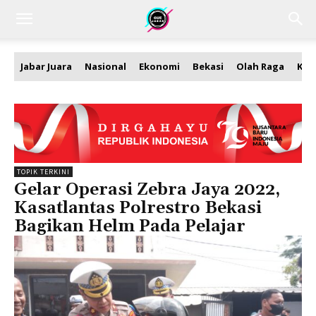
Jabar Juara
Nasional
Ekonomi
Bekasi
Olah Raga
Kea
TOPIK TERKINI
Gelar Operasi Zebra Jaya 2022,
Kasatlantas Polrestro Bekasi
Bagikan Helm Pada Pelajar