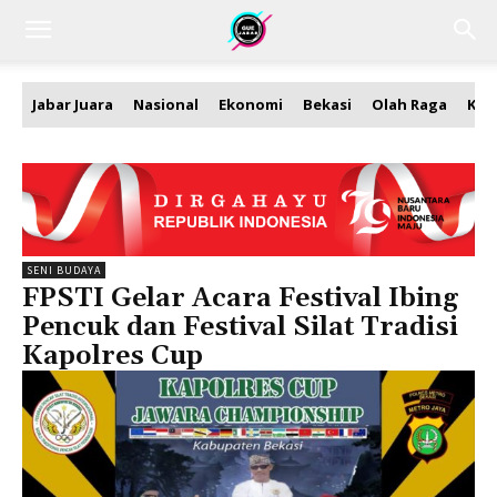
Jabar Juara
Nasional
Ekonomi
Bekasi
Olah Raga
Kea
SENI BUDAYA
FPSTI Gelar Acara Festival Ibing
Pencuk dan Festival Silat Tradisi
Kapolres Cup