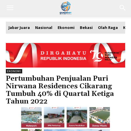
Jabar Juara
Nasional
Ekonomi
Bekasi
Olah Raga
Kea
EKONOMI
Pertumbuhan Penjualan Puri
Nirwana Residences Cikarang
Tumbuh 40% di Quartal Ketiga
Tahun 2022