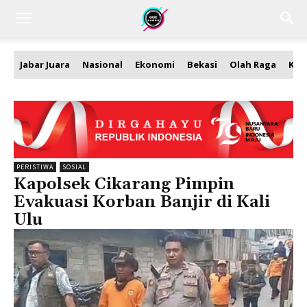
Jabar Juara
Nasional
Ekonomi
Bekasi
Olah Raga
Kea
PERISTIWA
SOSIAL
Kapolsek Cikarang Pimpin
Evakuasi Korban Banjir di Kali
Ulu