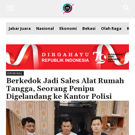
Jabar Juara
Nasional
Ekonomi
Bekasi
Olah Raga
Kea
KRIMINAL
Berkedok Jadi Sales Alat Rumah
Tangga, Seorang Penipu
Digelandang ke Kantor Polisi