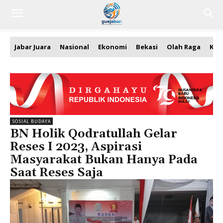
Jabar Juara
Nasional
Ekonomi
Bekasi
Olah Raga
Kea
SOSIAL BUDAYA
BN Holik Qodratullah Gelar
Reses I 2023, Aspirasi
Masyarakat Bukan Hanya Pada
Saat Reses Saja