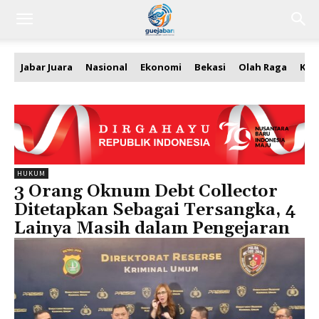
Jabar Juara
Nasional
Ekonomi
Bekasi
Olah Raga
Kea
HUKUM
3 Orang Oknum Debt Collector
Ditetapkan Sebagai Tersangka, 4
Lainya Masih dalam Pengejaran