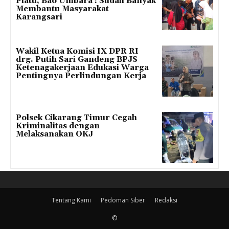
Piatu, Bao Umbara : Sudah Banyak
Membantu Masyarakat
Karangsari
Wakil Ketua Komisi IX DPR RI
drg. Putih Sari Gandeng BPJS
Ketenagakerjaan Edukasi Warga
Pentingnya Perlindungan Kerja
Polsek Cikarang Timur Cegah
Kriminalitas dengan
Melaksanakan OKJ
Tentang Kami
Pedoman Siber
Redaksi
©