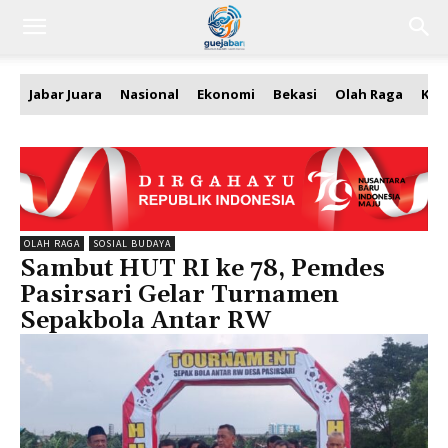
Jabar Juara
Nasional
Ekonomi
Bekasi
Olah Raga
Kea
OLAH RAGA
SOSIAL BUDAYA
Sambut HUT RI ke 78, Pemdes
Pasirsari Gelar Turnamen
Sepakbola Antar RW