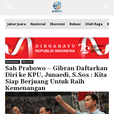
Jabar Juara
Nasional
Ekonomi
Bekasi
Olah Raga
Kea
NASIONAL
POLITIK
Sah Prabowo – Gibran Daftarkan
Diri ke KPU, Junaedi, S.Sos : Kita
Siap Berjuang Untuk Raih
Kemenangan