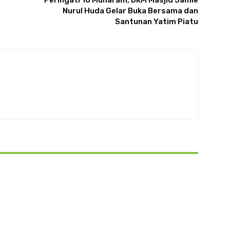
Peringati 10 Muharam, DKM Masjid Jamie
Nurul Huda Gelar Buka Bersama dan
Santunan Yatim Piatu