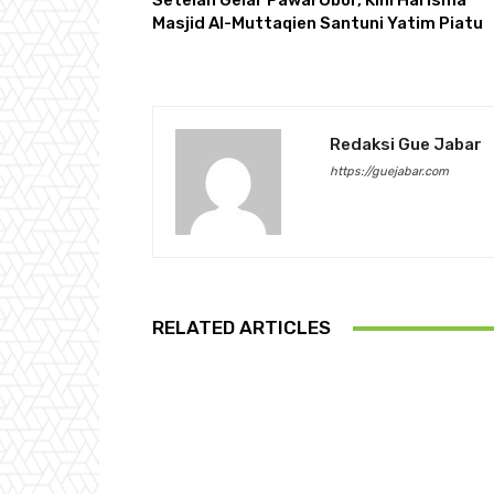
Setelah Gelar Pawai Obor, Kini Harisma
Masjid Al-Muttaqien Santuni Yatim Piatu
Redaksi Gue Jabar
https://guejabar.com
RELATED ARTICLES