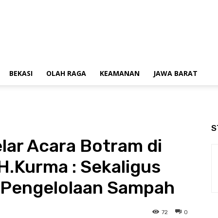
BEKASI
OLAH RAGA
KEAMANAN
JAWA BARAT
S
lar Acara Botram di
H.Kurma : Sekaligus
 Pengelolaan Sampah
72
0