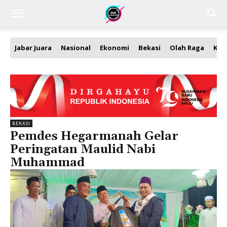
Jabar Juara
Nasional
Ekonomi
Bekasi
Olah Raga
Kea
BEKASI
Pemdes Hegarmanah Gelar
Peringatan Maulid Nabi
Muhammad