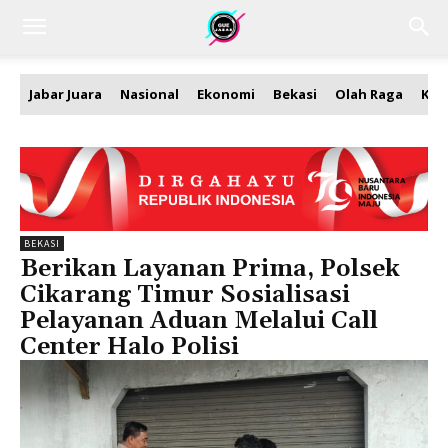
Jabar Juara
Nasional
Ekonomi
Bekasi
Olah Raga
Kea
BEKASI
Berikan Layanan Prima, Polsek
Cikarang Timur Sosialisasi
Pelayanan Aduan Melalui Call
Center Halo Polisi