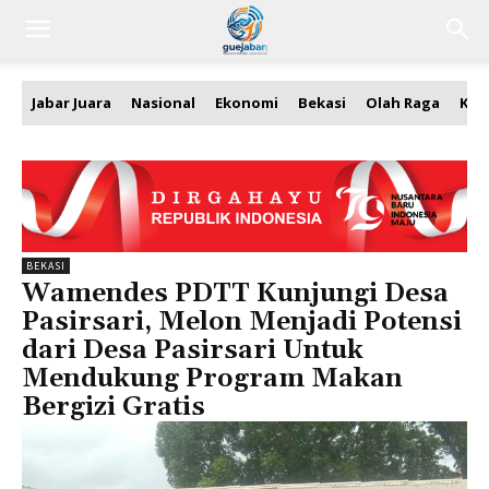
Jabar Juara
Nasional
Ekonomi
Bekasi
Olah Raga
Kea
BEKASI
Wamendes PDTT Kunjungi Desa
Pasirsari, Melon Menjadi Potensi
dari Desa Pasirsari Untuk
Mendukung Program Makan
Bergizi Gratis