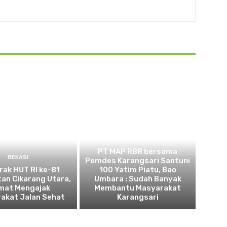
BEKASI
PT MAP RBR bersama
BEKASI
Pemdes Karangsari Santuni
ak HUT RI ke-81
100 Yatim Piatu, Bao
an Cikarang Utara,
Umbara : Sudah Banyak
mat Mengajak
Membantu Masyarakat
akat Jalan Sehat
Karangsari