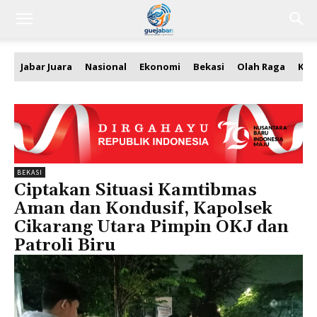
Jabar Juara
Nasional
Ekonomi
Bekasi
Olah Raga
Kea
BEKASI
Ciptakan Situasi Kamtibmas
Aman dan Kondusif, Kapolsek
Cikarang Utara Pimpin OKJ dan
Patroli Biru