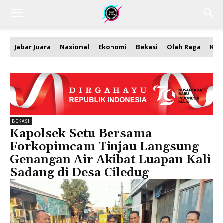
Jabar Juara
Nasional
Ekonomi
Bekasi
Olah Raga
Kea
BEKASI
Kapolsek Setu Bersama
Forkopimcam Tinjau Langsung
Genangan Air Akibat Luapan Kali
Sadang di Desa Ciledug