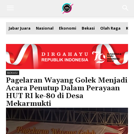
Jabar Juara
Nasional
Ekonomi
Bekasi
Olah Raga
Kea
BEKASI
Pagelaran Wayang Golek Menjadi
Acara Penutup Dalam Perayaan
HUT RI ke-80 di Desa
Mekarmukti