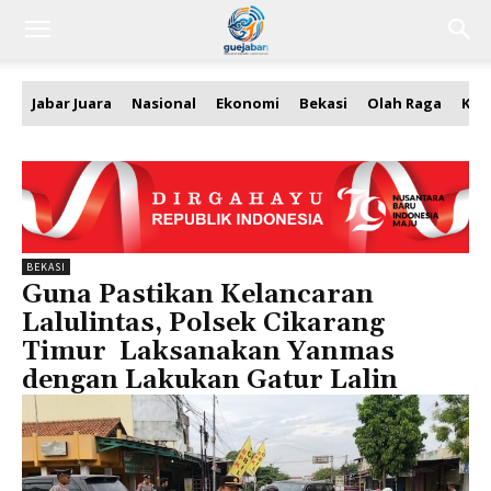
Jabar Juara
Nasional
Ekonomi
Bekasi
Olah Raga
Kea
BEKASI
Guna Pastikan Kelancaran
Lalulintas, Polsek Cikarang
Timur Laksanakan Yanmas
dengan Lakukan Gatur Lalin