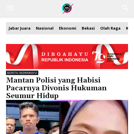
Jabar Juara
Nasional
Ekonomi
Bekasi
Olah Raga
Kea
BERITA INDRAMAYU
Mantan Polisi yang Habisi
Pacarnya Divonis Hukuman
Seumur Hidup