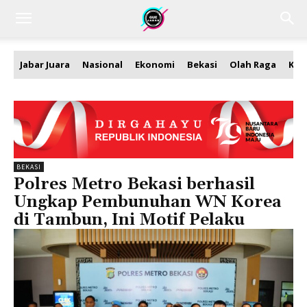
Jabar Juara
Nasional
Ekonomi
Bekasi
Olah Raga
Kea
BEKASI
Polres Metro Bekasi berhasil
Ungkap Pembunuhan WN Korea
di Tambun, Ini Motif Pelaku