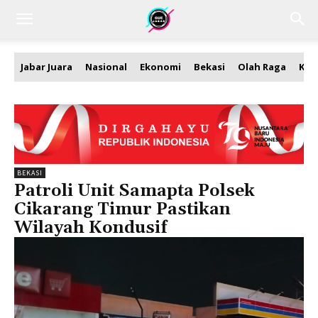
Jabar Juara
Nasional
Ekonomi
Bekasi
Olah Raga
Kea
BEKASI
Patroli Unit Samapta Polsek
Cikarang Timur Pastikan
Wilayah Kondusif