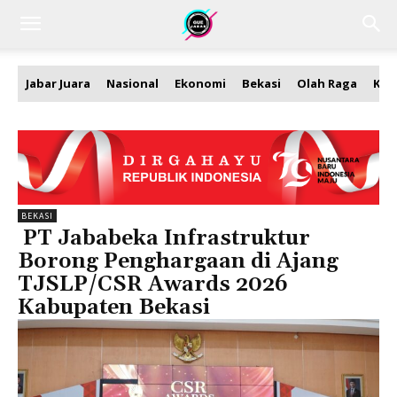
Jabar Juara
Nasional
Ekonomi
Bekasi
Olah Raga
Kea
BEKASI
PT Jababeka Infrastruktur
Borong Penghargaan di Ajang
TJSLP/CSR Awards 2026
Kabupaten Bekasi