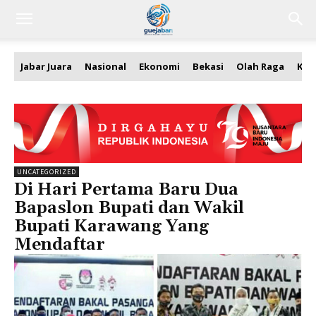
Jabar Juara
Nasional
Ekonomi
Bekasi
Olah Raga
Kea
UNCATEGORIZED
Di Hari Pertama Baru Dua
Bapaslon Bupati dan Wakil
Bupati Karawang Yang
Mendaftar