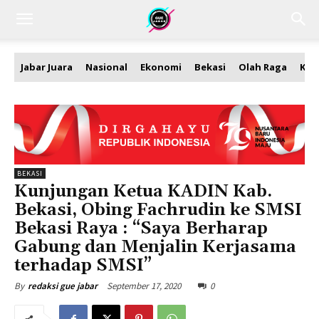
Jabar Juara
Nasional
Ekonomi
Bekasi
Olah Raga
Kea
BEKASI
Kunjungan Ketua KADIN Kab.
Bekasi, Obing Fachrudin ke SMSI
Bekasi Raya : “Saya Berharap
Gabung dan Menjalin Kerjasama
terhadap SMSI”
September 17, 2020
0
By
redaksi gue jabar