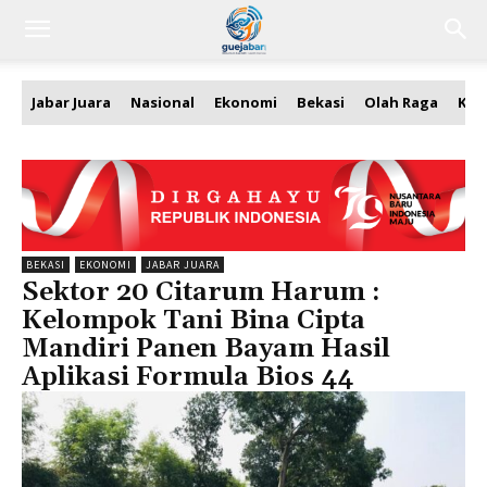
Jabar Juara
Nasional
Ekonomi
Bekasi
Olah Raga
Kea
BEKASI
EKONOMI
JABAR JUARA
Sektor 20 Citarum Harum :
Kelompok Tani Bina Cipta
Mandiri Panen Bayam Hasil
Aplikasi Formula Bios 44