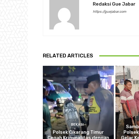
Redaksi Gue Jabar
https://guejabar.com
RELATED ARTICLES
BEKASI
Sambu
Polsek Cikarang Timur
Polsek
Cegah Kriminalitas dengan
Gelar K