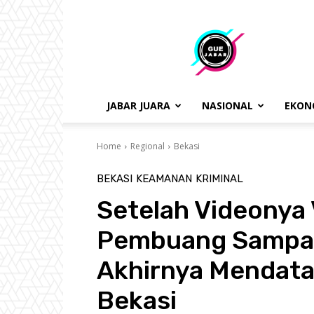
gue
jabar
JABAR JUARA
NASIONAL
EKON
Home
Regional
Bekasi
BEKASI
KEAMANAN
KRIMINAL
Setelah Videonya 
Pembuang Sampah
Akhirnya Mendata
Bekasi