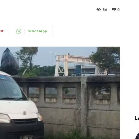
86
0
st
WhatsApp
L