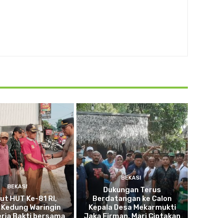
BEKASI
BEKASI
Dukungan Terus
t HUT Ke-81 RI,
Berdatangan ke Calon
 Kedung Waringin
Kepala Desa Mekarmukti
erja Bakti bersama
Jaka Firman, Mari Ciptakan