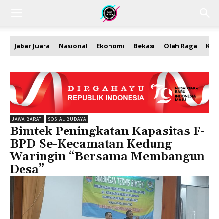
Jabar Juara
Nasional
Ekonomi
Bekasi
Olah Raga
Kea
JAWA BARAT
SOSIAL BUDAYA
Bimtek Peningkatan Kapasitas F-
BPD Se-Kecamatan Kedung
Waringin “Bersama Membangun
Desa”