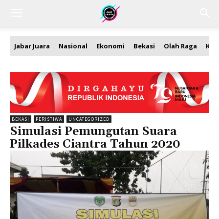
Jabar Juara
Nasional
Ekonomi
Bekasi
Olah Raga
Kea
BEKASI
PERISTIWA
UNCATEGORIZED
Simulasi Pemungutan Suara
Pilkades Ciantra Tahun 2020