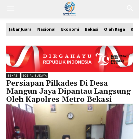
Jabar Juara
Nasional
Ekonomi
Bekasi
Olah Raga
Kea
BEKASI
SOSIAL BUDAYA
Persiapan Pilkades Di Desa
Mangun Jaya Dipantau Langsung
Oleh Kapolres Metro Bekasi