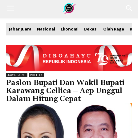
Jabar Juara
Nasional
Ekonomi
Bekasi
Olah Raga
Kea
JAWA BARAT
POLITIK
Paslon Bupati Dan Wakil Bupati
Karawang Cellica – Aep Unggul
Dalam Hitung Cepat